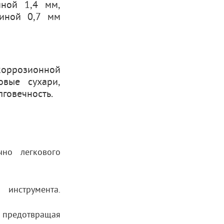
иной 1,4 мм,
иной 0,7 мм
коррозионной
овые сухари,
лговечность.
чно легкового
 инструмента.
м предотвращая